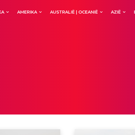
KA
AMERIKA
AUSTRALIË | OCEANIË
AZIË
Milaan
Napels