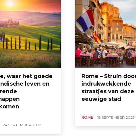
e, waar het goede
Rome – Struin doo
ndische leven en
indrukwekkende
erende
straatjes van deze
happen
eeuwige stad
komen
ROME
18 SEPTEMBER 2023
24 SEPTEMBER 2023