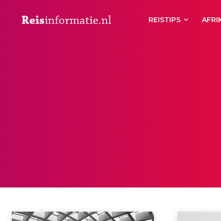
REISTIPS
AFRI
ITALIË
Bari
Bologna
Capri
Dolomieten
Elba
Gardameer
Livorno
Home
Europa
Italië