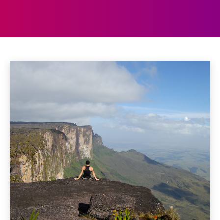
VENEZUELA
Argentinië
Aruba
Bolivia
Bonaire
Brazilië
Chili
Home
Zuid-Amerika
Venezuela