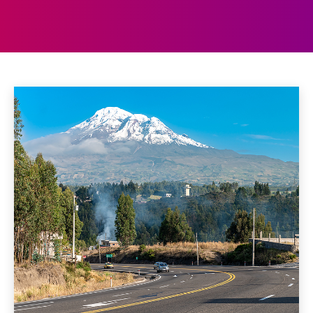
ECUADOR
Argentinië
Aruba
Bolivia
Bonaire
Brazilië
Chili
Home
Zuid-Amerika
Ecuador