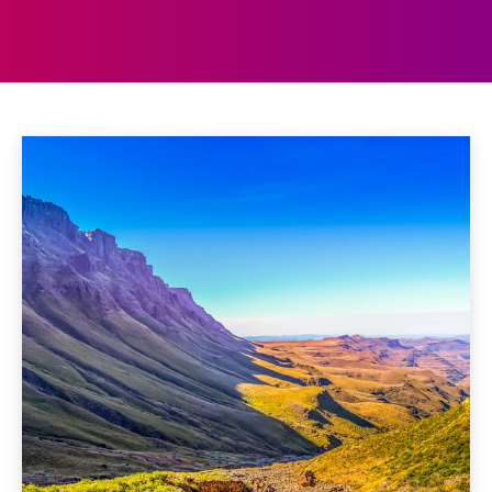
LESOTHO
Algerije
Angola
Benin
Botswana
Burkina Faso
Home
Afrika
Lesotho