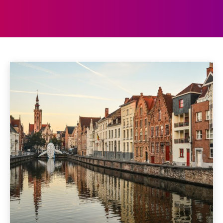
BRUGGE
Antwerpen
Ardennen
Gent
Knokke-Heist
Leuven
Home
België
Brugge