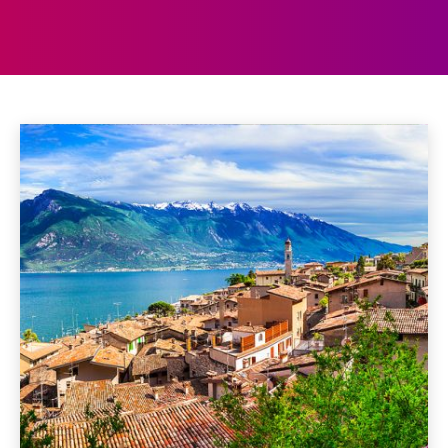
GARDAMEER
Bari
Bologna
Capri
Dolomieten
Elba
Livorno
Home
Italië
Gardameer