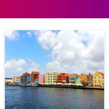
NOORD-AMERIKA
Bahamas
Barbados
Belize
Costa Rica
Cuba
Home
Amerika
Noord-Amerika