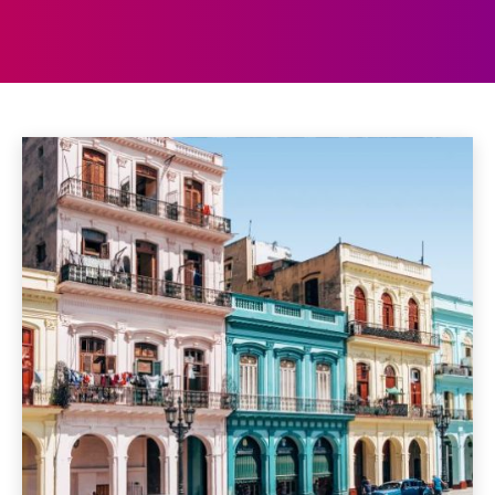
CUBA
Bahamas
Barbados
Belize
Costa Rica
Curaçao
Home
Noord-Amerika
Cuba