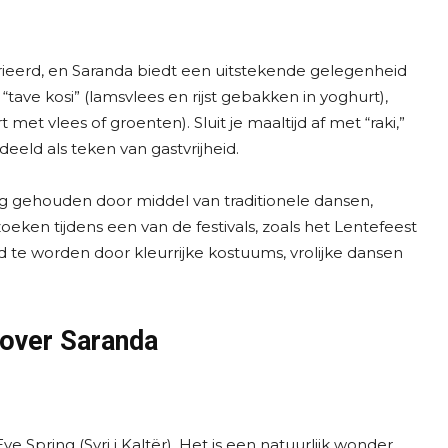
rieerd, en Saranda biedt een uitstekende gelegenheid
tave kosi” (lamsvlees en rijst gebakken in yoghurt),
rt met vlees of groenten). Sluit je maaltijd af met “raki,”
eeld als teken van gastvrijheid.
g gehouden door middel van traditionele dansen,
oeken tijdens een van de festivals, zoals het Lentefeest
d te worden door kleurrijke kostuums, vrolijke dansen
over Saranda
 Spring (Syri i Kaltër). Het is een natuurlijk wonder