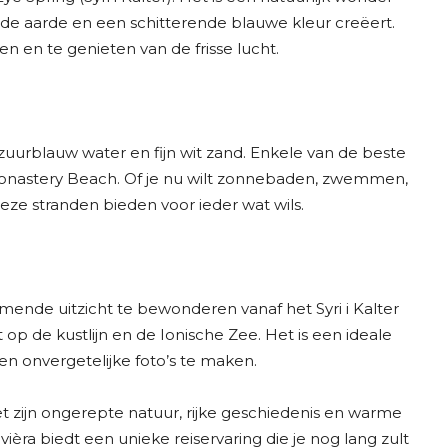
n de aarde en een schitterende blauwe kleur creëert.
n en te genieten van de frisse lucht.
uurblauw water en fijn wit zand. Enkele van de beste
Monastery Beach. Of je nu wilt zonnebaden, zwemmen,
e stranden bieden voor ieder wat wils.
de uitzicht te bewonderen vanaf het Syri i Kalter
op de kustlijn en de Ionische Zee. Het is een ideale
n onvergetelijke foto’s te maken.
et zijn ongerepte natuur, rijke geschiedenis en warme
ièra biedt een unieke reiservaring die je nog lang zult