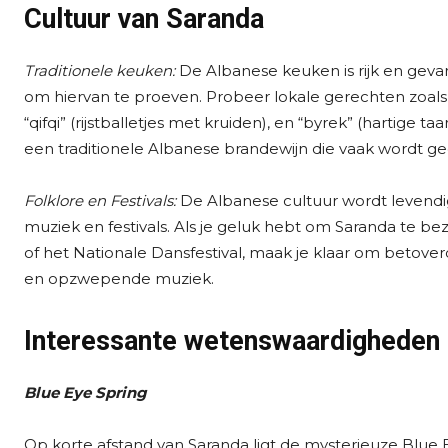
Cultuur van Saranda
Traditionele keuken:
De Albanese keuken is rijk en geva
om hiervan te proeven. Probeer lokale gerechten zoals “
“qifqi” (rijstballetjes met kruiden), en “byrek” (hartige taa
een traditionele Albanese brandewijn die vaak wordt ged
Folklore en Festivals:
De Albanese cultuur wordt levendi
muziek en festivals. Als je geluk hebt om Saranda te bez
of het Nationale Dansfestival, maak je klaar om betover
en opzwepende muziek.
Interessante wetenswaardigheden 
Blue Eye Spring
Op korte afstand van Saranda ligt de mysterieuze Blue Eye