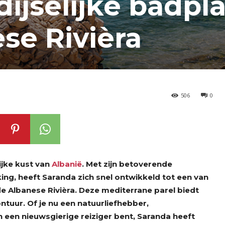
dijselijke badpl
se Rivièra
506
0
ijke kust van
Albanië
. Met zijn betoverende
ing, heeft Saranda zich snel ontwikkeld tot een van
 Albanese Rivièra. Deze mediterrane parel biedt
ntuur. Of je nu een natuurliefhebber,
 een nieuwsgierige reiziger bent, Saranda heeft