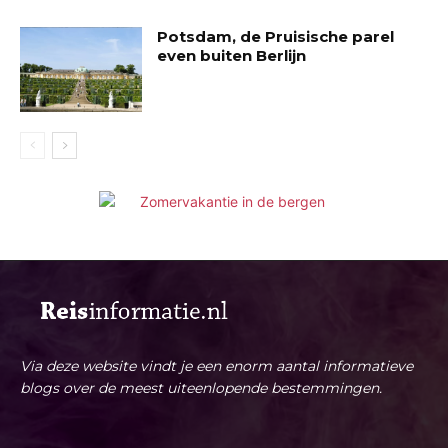
Potsdam, de Pruisische parel
even buiten Berlijn
Via deze website vindt je een enorm aantal informatieve
blogs over de meest uiteenlopende bestemmingen.