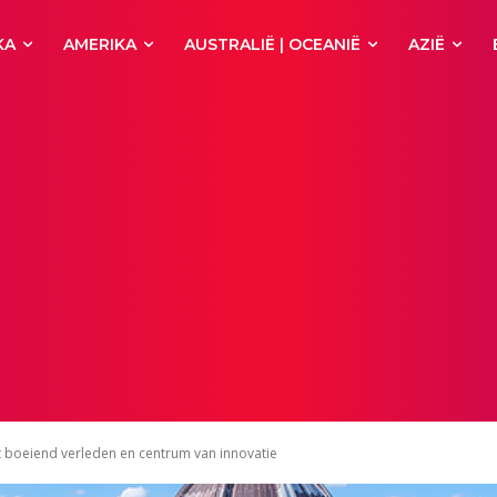
KA
AMERIKA
AUSTRALIË | OCEANIË
AZIË
et boeiend verleden en centrum van innovatie