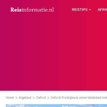
REISTIPS
AFRI
Home
Engeland
Oxford
Oxford: Prestigieuze universiteitsstad m