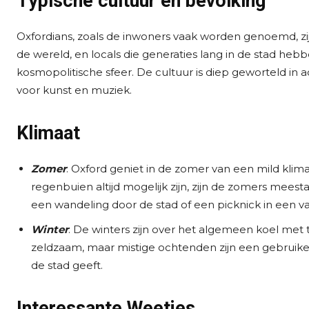
Typische cultuur en bevolking
Oxfordians, zoals de inwoners vaak worden genoemd, zij
de wereld, en locals die generaties lang in de stad h
kosmopolitische sfeer. De cultuur is diep geworteld in ac
voor kunst en muziek.
Klimaat
Zomer
: Oxford geniet in de zomer van een mild kli
regenbuien altijd mogelijk zijn, zijn de zomers meest
een wandeling door de stad of een picknick in een v
Winter
: De winters zijn over het algemeen koel met
zeldzaam, maar mistige ochtenden zijn een gebruikel
de stad geeft.
Interessante Weetjes