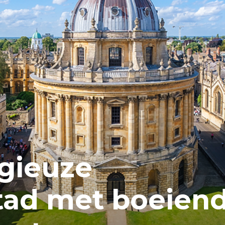
igieuze
stad met boeien