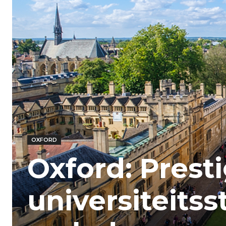
OXFORD
Oxford: Prest
universiteits