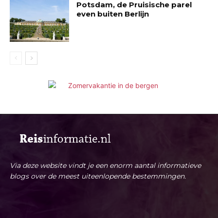
Potsdam, de Pruisische parel
even buiten Berlijn
Via deze website vindt je een enorm aantal informatieve
blogs over de meest uiteenlopende bestemmingen.