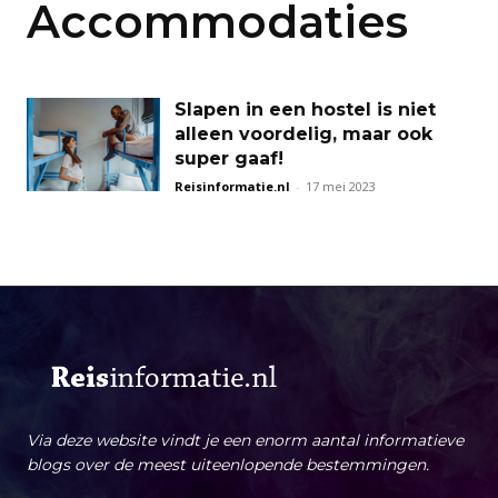
Accommodaties
Slapen in een hostel is niet
alleen voordelig, maar ook
super gaaf!
Reisinformatie.nl
-
17 mei 2023
Via deze website vindt je een enorm aantal informatieve
blogs over de meest uiteenlopende bestemmingen.