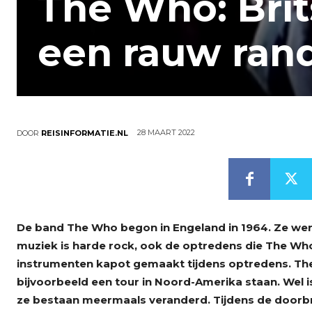
The Who: Brit
een rauw ran
28 MAART 2022
DOOR
REISINFORMATIE.NL
De band The Who begon in Engeland in 1964. Ze werd
muziek is harde rock, ook de optredens die The Who g
instrumenten kapot gemaakt tijdens optredens. The 
bijvoorbeeld een tour in Noord-Amerika staan. Wel i
ze bestaan meermaals veranderd. Tijdens de doorb