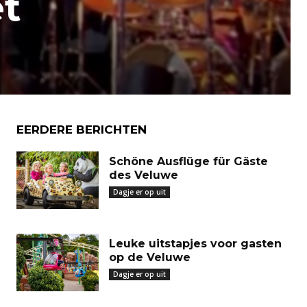
t
EERDERE BERICHTEN
Schöne Ausflüge für Gäste
des Veluwe
Dagje er op uit
Leuke uitstapjes voor gasten
op de Veluwe
Dagje er op uit