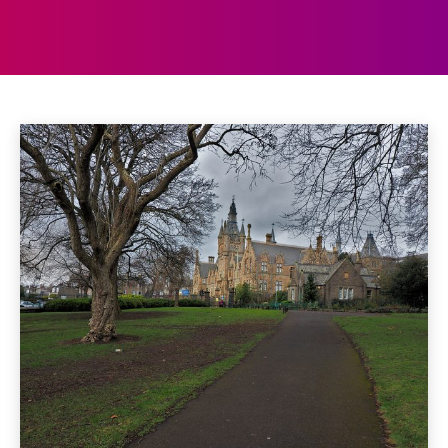
DUNDEE
Aberdeen
Aberystwyth
Accommodaties
Achterhoek
Home
Dundee