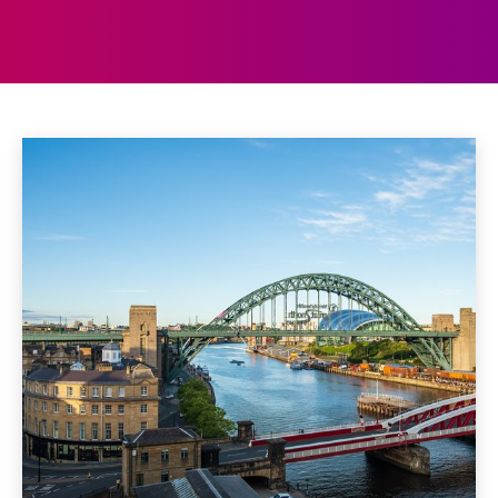
NEWCASTLE
Aberdeen
Aberystwyth
Accommodaties
Achterhoek
Home
Newcastle