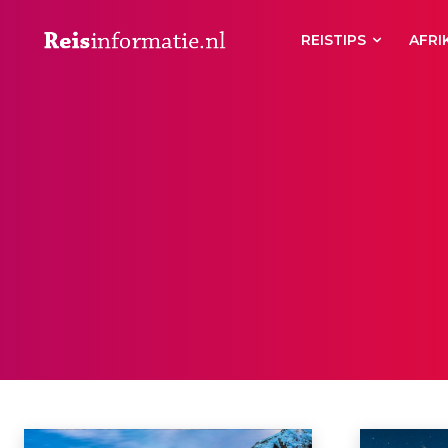
REISTIPS
AFRI
WALLIS
Zermatt
Home
Zwitserland
Wallis