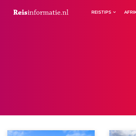
REISTIPS
AFRI
WANDELVAKANTIE
Aberdeen
Aberystwyth
Accommodaties
Achterhoek
Actief
Ac
Home
Wandelvakantie