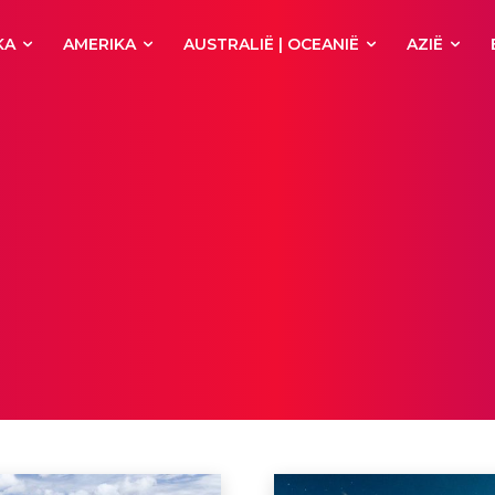
KA
AMERIKA
AUSTRALIË | OCEANIË
AZIË
tiviteiten
Afrika
Agios Nikolaos
Alanya