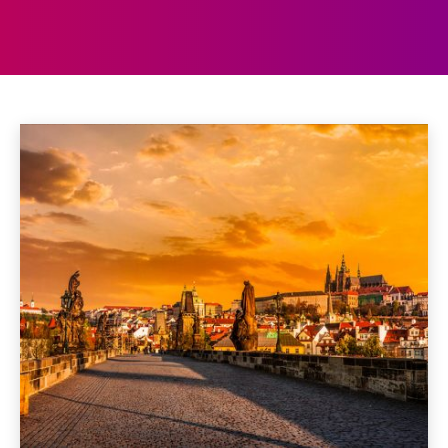
TSJECHIË
Praag
Home
Europa
Tsjechië