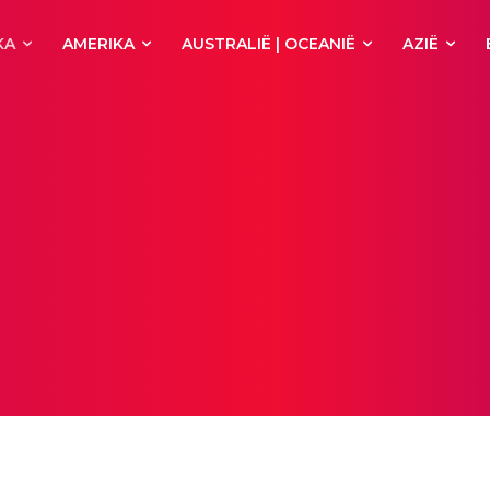
KA
AMERIKA
AUSTRALIË | OCEANIË
AZIË
oren
Congo
Djibouti