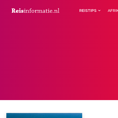
REISTIPS
AFRI
SENEGAL
Algerije
Angola
Benin
Botswana
Burkina Faso
Burundi
Com
Home
Afrika
Senegal