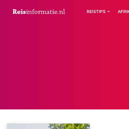
REISTIPS
AFRI
WEERRIBBEN
Aberdeen
Aberystwyth
Accommodaties
Achterhoek
Actief
Ac
Home
Weerribben