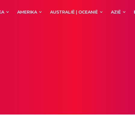
KA
AMERIKA
AUSTRALIË | OCEANIË
AZIË
tiviteiten
Afrika
Agios Nikolaos
Alanya