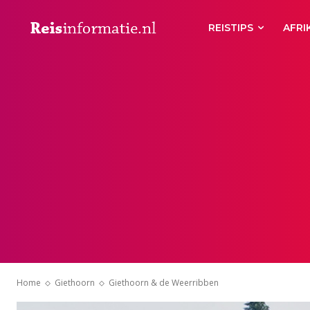
REISTIPS
AFRI
Home
Giethoorn
Giethoorn & de Weerribben