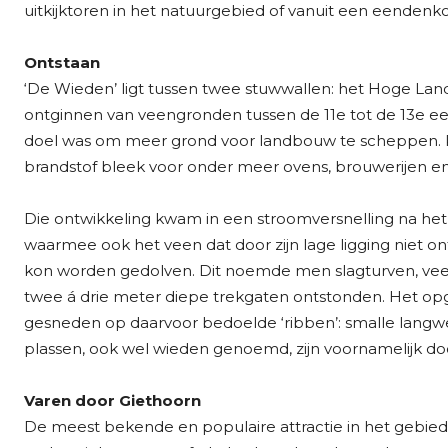
uitkijktoren in het natuurgebied of vanuit een eendenko
Ontstaan
‘De Wieden’ ligt tussen twee stuwwallen: het Hoge Land 
ontginnen van veengronden tussen de 11e tot de 13e eeuw
doel was om meer grond voor landbouw te scheppen. Pas
brandstof bleek voor onder meer ovens, brouwerijen en
Die ontwikkeling kwam in een stroomversnelling na he
waarmee ook het veen dat door zijn lage ligging niet o
kon worden gedolven. Dit noemde men slagturven, veen
twee á drie meter diepe trekgaten ontstonden. Het o
gesneden op daarvoor bedoelde ‘ribben’: smalle langw
plassen, ook wel wieden genoemd, zijn voornamelijk do
Varen door Giethoorn
De meest bekende en populaire attractie in het gebied 