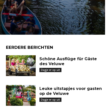
EERDERE BERICHTEN
Schöne Ausflüge für Gäste
des Veluwe
Dagje er op uit
Leuke uitstapjes voor gasten
op de Veluwe
Dagje er op uit