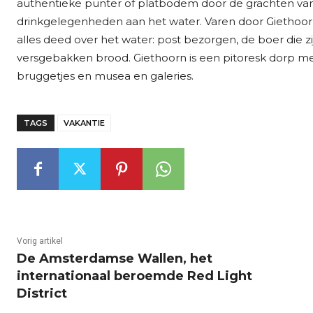
authentieke punter of platbodem door de grachten van 
drinkgelegenheden aan het water. Varen door Giethoorn
alles deed over het water: post bezorgen, de boer die z
versgebakken brood. Giethoorn is een pitoresk dorp met
bruggetjes en musea en galeries.
TAGS
VAKANTIE
Vorig artikel
De Amsterdamse Wallen, het
internationaal beroemde Red Light
District