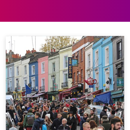
LEUKSTE WIJKJES
Aberdeen
Aberystwyth
Accommodaties
Achterhoek
Home
Leukste wijkjes