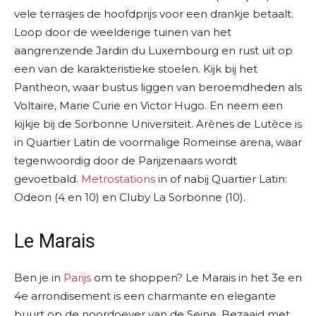
vele terrasjes de hoofdprijs voor een drankje betaalt.
Loop door de weelderige tuinen van het
aangrenzende Jardin du Luxembourg en rust uit op
een van de karakteristieke stoelen. Kijk bij het
Pantheon, waar bustus liggen van beroemdheden als
Voltaire, Marie Curie en Victor Hugo. En neem een
kijkje bij de Sorbonne Universiteit. Arènes de Lutèce is
in Quartier Latin de voormalige Romeinse arena, waar
tegenwoordig door de Parijzenaars wordt
gevoetbald.
Metrostations
in of nabij Quartier Latin:
Odeon (4 en 10) en Cluby La Sorbonne (10).
Le Marais
Ben je in
Parijs
om te shoppen? Le Marais in het 3e en
4e arrondisement is een charmante en elegante
buurt op de noordoever van de Seine. Bezaaid met