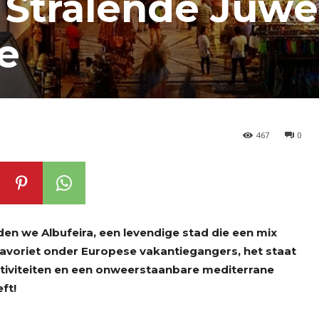
t Stralende Juwe
e
467
0
nden we Albufeira, een levendige stad die een mix
 favoriet onder Europese vakantiegangers, het staat
ctiviteiten en een onweerstaanbare mediterrane
ft!