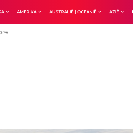
KA
AMERIKA
AUSTRALIË | OCEANIË
AZIË
garve