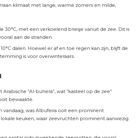
erraan klimaat met lange, warme zomers en milde,
30°C, met een verkoelend briesje vanuit de zee. Dit is
vooral aan de stranden.
°C dalen. Hoewel er af en toe regen kan zijn, blijft de
temming is voor overwinteraars.
a
 Arabische “Al-buhera”, wat “kasteel op de zee”
 ooit bewaakte.
n vandaag, was Albufeira ooit een prominent
 de lokale keuken, waar zeevruchten prominent aanwezig
 een aantal indrukwekkende zeegrotten, die vooral