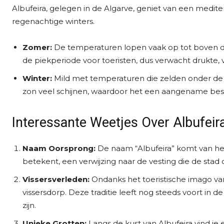
Albufeira, gelegen in de Algarve, geniet van een medit
regenachtige winters.
Zomer:
De temperaturen lopen vaak op tot boven de 
de piekperiode voor toeristen, dus verwacht drukte, 
Winter:
Mild met temperaturen die zelden onder de 10
zon veel schijnen, waardoor het een aangename bes
Interessante Weetjes Over Albufeir
Naam Oorsprong:
De naam “Albufeira” komt van het
betekent, een verwijzing naar de vesting die de stad
Vissersverleden:
Ondanks het toeristische imago va
vissersdorp. Deze traditie leeft nog steeds voort in
zijn.
Unieke Grotten:
Langs de kust van Albufeira vind je