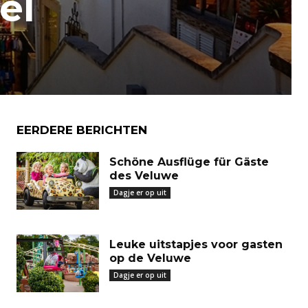
el
EERDERE BERICHTEN
Schöne Ausflüge für Gäste
des Veluwe
Dagje er op uit
Leuke uitstapjes voor gasten
op de Veluwe
Dagje er op uit