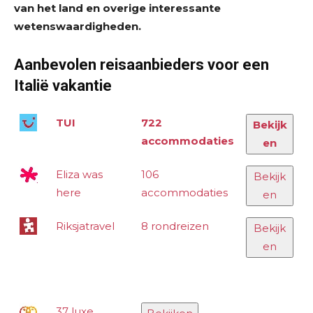
van het land en overige interessante
wetenswaardigheden.
Aanbevolen reisaanbieders voor een
Italië vakantie
TUI
722
Bekijk
accommodaties
en
Eliza was
106
Bekijk
here
accommodaties
en
Riksjatravel
8 rondreizen
Bekijk
en
37 luxe