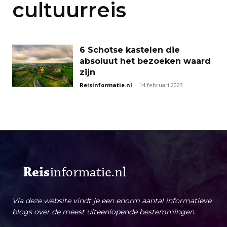
cultuurreis
6 Schotse kastelen die
absoluut het bezoeken waard
zijn
Reisinformatie.nl
-
14 februari 2023
Via deze website vindt je een enorm aantal informatieve
blogs over de meest uiteenlopende bestemmingen.