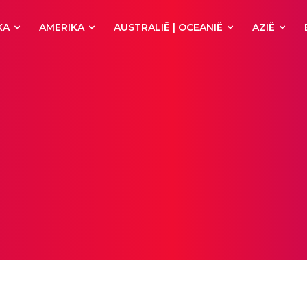
KA
AMERIKA
AUSTRALIË | OCEANIË
AZIË