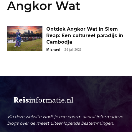
Angkor Wat
Ontdek Angkor Wat in Siem
Reap: Een cultureel paradijs in
Cambodja
Michael
-
26 juli 2023
Via deze website vindt je een enorm aantal informatieve
blogs over de meest uiteenlopende bestemmingen.