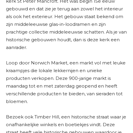
kerk St Peter Mancroft. Het was begin 15e eeuw
gebouwd en dat zie je terug aan zowel het interieur
als ook het exterieur. Het gebouw staat bekend om
zijn middeleeuwse glas-in-loodramen en zijn
prachtige collectie middeleeuwse schatten. Als je van
historische gebouwen houdt, dan is deze kerk een
aanrader.
Loop door Norwich Market, een markt vol met leuke
kraampjes die lokale lekkernijen en unieke
producten verkopen. Deze 900-jarige markt is
maandag tot en met zaterdag geopend en heeft
verschillende producten te bieden, van sieraden tot
bloemen.
Bezoek ook Timber Hill, een historische straat waar je
onafhankelijke winkels en boetiekjes vindt. Deze
straat heeft vele historische gebouwen waardoor je