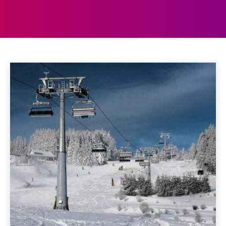
WILLINGEN
Aberdeen
Aberystwyth
Accommodaties
Achterhoek
Home
Willingen