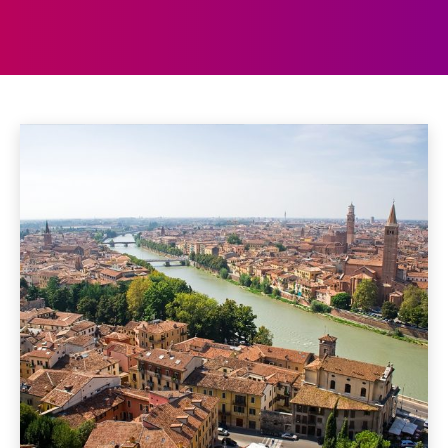
VERONA
Bari
Bologna
Capri
Dolomieten
Elba
Home
Italië
Verona