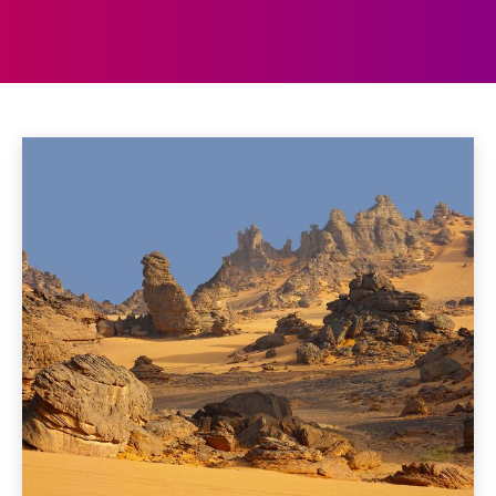
TSJAAD
Algerije
Angola
Benin
Botswana
Burkina Faso
Home
Afrika
Tsjaad