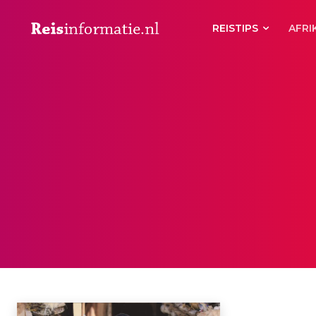
REISTIPS
AFRI
TOGO
Algerije
Angola
Benin
Botswana
Burkina Faso
Burundi
Com
Home
Afrika
Togo