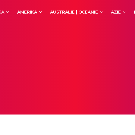
KA
AMERIKA
AUSTRALIË | OCEANIË
AZIË
oren
Congo
Djibouti