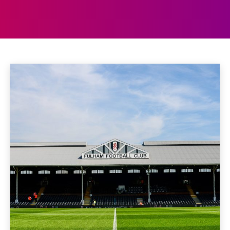
VOETBALREIZEN
Aberdeen
Aberystwyth
Accommodaties
Achterhoek
Home
Voetbalreizen