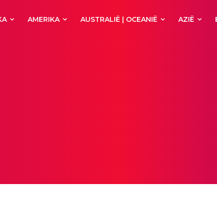
KA
AMERIKA
AUSTRALIË | OCEANIË
AZIË
tiviteiten
Afrika
Agios Nikolaos
Alanya