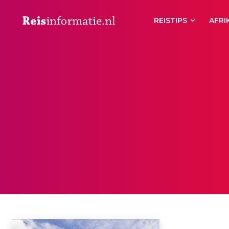
REISTIPS
AFRI
OUDHEID
Aberdeen
Aberystwyth
Accommodaties
Achterhoek
Actief
Ac
Home
Oudheid