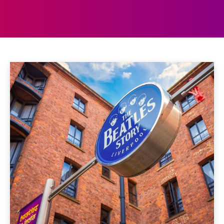
MUZIEK
Aberdeen
Aberystwyth
Accommodaties
Achterhoek
Home
Muziek