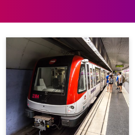
METROKAARTEN
Aberdeen
Aberystwyth
Accommodaties
Achterhoek
Home
Metrokaarten