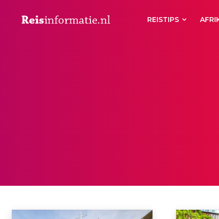
REISTIPS
AFRI
DIERENPARKEN
Aberdeen
Aberystwyth
Accommodaties
Achterhoek
Actief
Ac
Home
Dierenparken