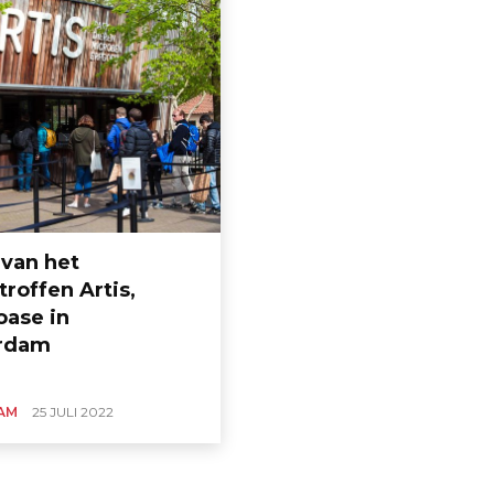
 van het
roffen Artis,
oase in
rdam
AM
25 JULI 2022