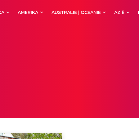
KA
AMERIKA
AUSTRALIË | OCEANIË
AZIË
tiviteiten
Afrika
Agios Nikolaos
Alanya