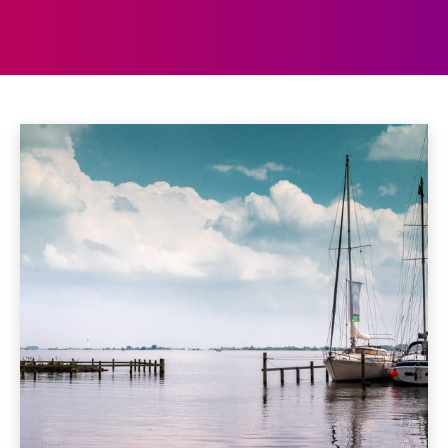
DE FRIESE MEREN
Aberdeen
Aberystwyth
Accommodaties
Achterhoek
Home
De Friese meren