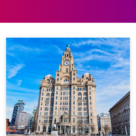
ARCHITECTUUR
Aberdeen
Aberystwyth
Accommodaties
Achterhoek
Home
Architectuur