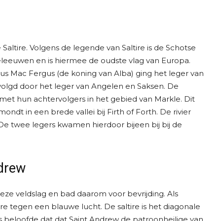
Saltire. Volgens de legende van Saltire is de Schotse
ddeleeuwen en is hiermee de oudste vlag van Europa.
gus Mac Fergus (de koning van Alba) ging het leger van
rvolgd door het leger van Angelen en Saksen. De
met hun achtervolgers in het gebied van Markle. Dit
ondt in een brede vallei bij Firth of Forth. De rivier
e twee legers kwamen hierdoor bijeen bij bij de
ndrew
ze veldslag en bad daarom voor bevrijding. Als
re tegen een blauwe lucht. De saltire is het diagonale
 beloofde dat dat Saint Andrew de patroonheilige van