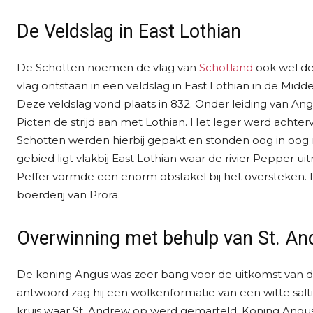
De Veldslag in East Lothian
De Schotten noemen de vlag van
Schotland
ook wel de 
vlag ontstaan in een veldslag in East Lothian in de Mi
Deze veldslag vond plaats in 832. Onder leiding van An
Picten de strijd aan met Lothian. Het leger werd achte
Schotten werden hierbij gepakt en stonden oog in oog 
gebied ligt vlakbij East Lothian waar de rivier Pepper uitm
Peffer vormde een enorm obstakel bij het oversteken. D
boerderij van Prora.
Overwinning met behulp van St. A
De koning Angus was zeer bang voor de uitkomst van de
antwoord zag hij een wolkenformatie van een witte salti
kruis waar St. Andrew op werd gemarteld. Koning Angus