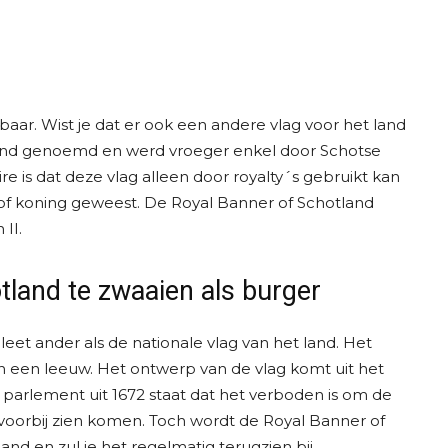
aar. Wist je dat er ook een andere vlag voor het land
land genoemd en werd vroeger enkel door Schotse
re is dat deze vlag alleen door royalty´s gebruikt kan
 of koning geweest. De Royal Banner of Schotland
 II.
tland te zwaaien als burger
et ander als de nationale vlag van het land. Het
n een leeuw. Het ontwerp van de vlag komt uit het
t parlement uit 1672 staat dat het verboden is om de
k voorbij zien komen. Toch wordt de Royal Banner of
nd en zul je het regelmatig terugzien bij