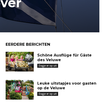
over
EERDERE BERICHTEN
Schöne Ausflüge für Gäste
des Veluwe
Dagje er op uit
Leuke uitstapjes voor gasten
op de Veluwe
Dagje er op uit