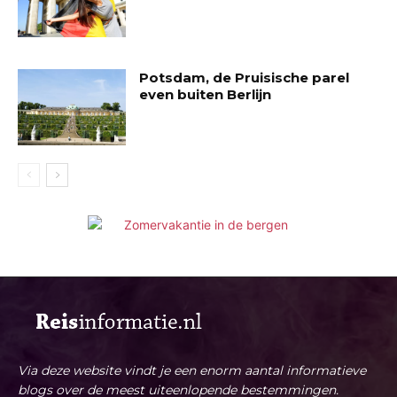
Potsdam, de Pruisische parel
even buiten Berlijn
Via deze website vindt je een enorm aantal informatieve
blogs over de meest uiteenlopende bestemmingen.