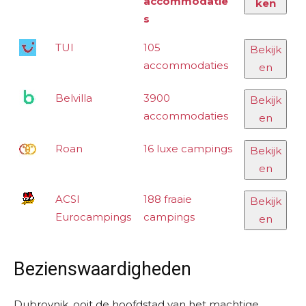
accommodatie
ken
s
TUI
105
Bekijk
accommodaties
en
Belvilla
3900
Bekijk
accommodaties
en
Roan
16 luxe campings
Bekijk
en
ACSI
188 fraaie
Bekijk
Eurocampings
campings
en
Bezienswaardigheden
Dubrovnik, ooit de hoofdstad van het machtige