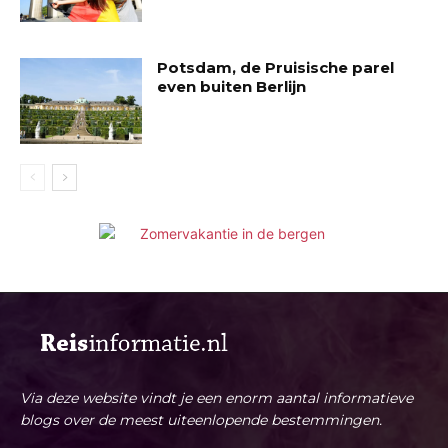
Potsdam, de Pruisische parel
even buiten Berlijn
Via deze website vindt je een enorm aantal informatieve
blogs over de meest uiteenlopende bestemmingen.