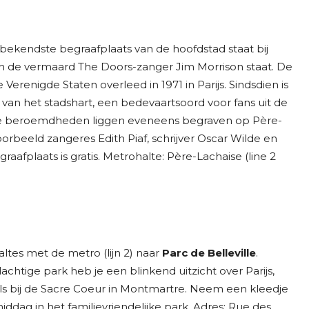
 bekendste begraafplaats van de hoofdstad staat bij
an de vermaard The Doors-zanger Jim Morrison staat. De
Verenigde Staten overleed in 1971 in Parijs. Sindsdien is
van het stadshart, een bedevaartsoord voor fans uit de
dere beroemdheden liggen eveneens begraven op Père-
voorbeeld zangeres Edith Piaf, schrijver Oscar Wilde en
afplaats is gratis. Metrohalte: Père-Lachaise (line 2
altes met de metro (lijn 2) naar
Parc de Belleville
.
chtige park heb je een blinkend uitzicht over Parijs,
s bij de Sacre Coeur in Montmartre. Neem een kleedje
ddag in het familievriendelijke park. Adres: Rue des