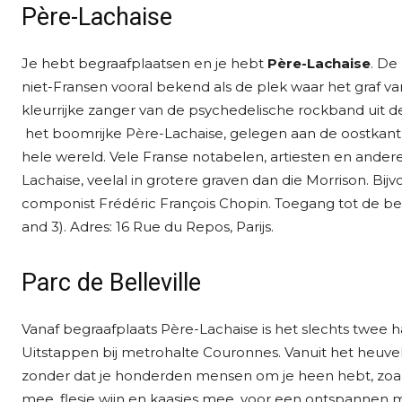
Père-Lachaise
Je hebt begraafplaatsen en je hebt
Père-Lachaise
. De
niet-Fransen vooral bekend als de plek waar het graf v
kleurrijke zanger van de psychedelische rockband uit de 
het boomrijke Père-Lachaise, gelegen aan de oostkant 
hele wereld. Vele Franse notabelen, artiesten en an
Lachaise, veelal in grotere graven dan die Morrison. Bij
componist Frédéric François Chopin. Toegang tot de begra
and 3). Adres: 16 Rue du Repos, Parijs.
Parc de Belleville
Vanaf begraafplaats Père-Lachaise is het slechts twee h
Uitstappen bij metrohalte Couronnes. Vanuit het heuvela
zonder dat je honderden mensen om je heen hebt, zoal
mee, flesje wijn en kaasjes mee, voor een ontspannen mi