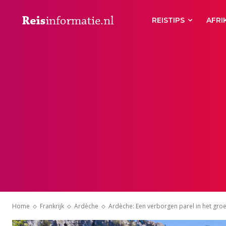
REISTIPS
AFRI
Home
Frankrijk
Ardèche
Ardèche: Een verborgen parel in het groe