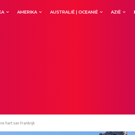
KA
AMERIKA
AUSTRALIË | OCEANIË
AZIË
ne hart van Frankrijk