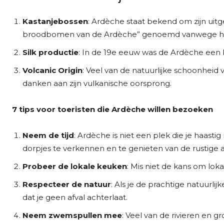
Kastanjebossen
: Ardèche staat bekend om zijn ui
broodbomen van de Ardèche” genoemd vanwege hun 
Silk productie
: In de 19e eeuw was de Ardèche een be
Volcanic Origin
: Veel van de natuurlijke schoonheid v
danken aan zijn vulkanische oorsprong.
7 tips voor toeristen die Ardèche willen bezoeken
Neem de tijd
: Ardèche is niet een plek die je haas
dorpjes te verkennen en te genieten van de rustige
Probeer de lokale keuken
: Mis niet de kans om lo
Respecteer de natuur
: Als je de prachtige natuurl
dat je geen afval achterlaat.
Neem zwemspullen mee
: Veel van de rivieren en