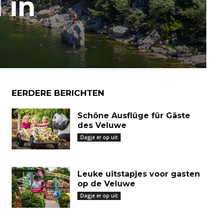
 in
EERDERE BERICHTEN
Schöne Ausflüge für Gäste
des Veluwe
Dagje er op uit
Leuke uitstapjes voor gasten
op de Veluwe
Dagje er op uit