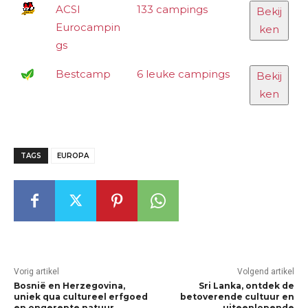
ACSI
133 campings
Bekij
Eurocampin
ken
gs
Bestcamp
6 leuke campings
Bekij
ken
TAGS
EUROPA
Vorig artikel
Volgend artikel
Bosnië en Herzegovina,
Sri Lanka, ontdek de
uniek qua cultureel erfgoed
betoverende cultuur en
en ongerepte natuur
uiteenlopende