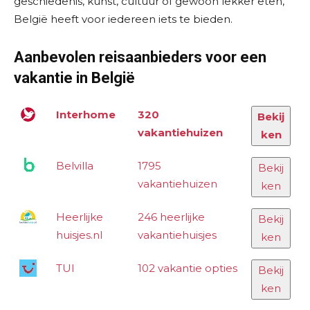
geschiedenis, kunst, cultuur of gewoon lekker eten,
België heeft voor iedereen iets te bieden.
Aanbevolen reisaanbieders voor een
vakantie in België
Interhome
320
Bekij
vakantiehuizen
ken
Belvilla
1795
Bekij
vakantiehuizen
ken
Heerlijke
246 heerlijke
Bekij
huisjes.nl
vakantiehuisjes
ken
TUI
102 vakantie opties
Bekij
ken