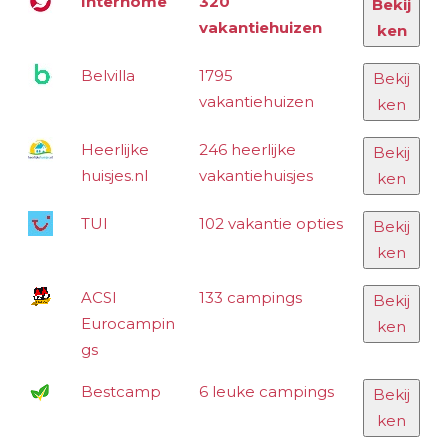
Interhome
320
Bekij
vakantiehuizen
ken
Belvilla
1795
Bekij
vakantiehuizen
ken
Heerlijke
246 heerlijke
Bekij
huisjes.nl
vakantiehuisjes
ken
TUI
102 vakantie opties
Bekij
ken
ACSI
133 campings
Bekij
Eurocampin
ken
gs
Bestcamp
6 leuke campings
Bekij
ken