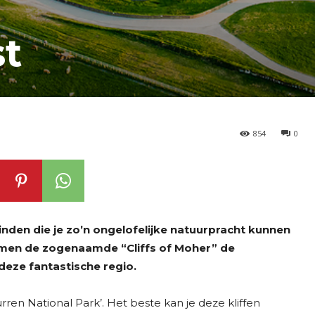
st
854
0
inden die je zo’n ongelofelijke natuurpracht kunnen
rmen de zogenaamde “Cliffs of Moher” de
eze fantastische regio.
ren National Park’. Het beste kan je deze kliffen