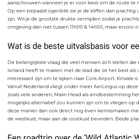
aanschouwen wanneer je er voor kiest om de route te n
Op een bepaald ogenblik zie je de kliffen dan prachtig ui
zijn. Wil je de grootste drukte vermijden zodat je prach
omgeving dan niet tussen 11h00 & 14h00, maar ervoor of
Wat is de beste uitvalsbasis voor 
De belangrijkste vraag die veel mensen zich stellen di
Ierland heeft te maken met de stad die ze het best als 
interessant zijn om te kijken naar Cork Airport. Kinsale 
Vanuit Nederland vliegt onder meer AerLingus op deze l
zoals vele anderen, Malin Head als eindbestemming hebt
mogelijks alternatief zou kunnen zijn om te vliegen op 
deze manier dan ook direct nog even kennismaken met
de westkust, maar aan de oostkust bevinden. Beide pla
Een roadtrip over de ‘Wild Atlantic 