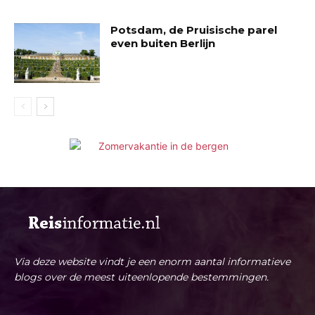
Potsdam, de Pruisische parel
even buiten Berlijn
Via deze website vindt je een enorm aantal informatieve
blogs over de meest uiteenlopende bestemmingen.